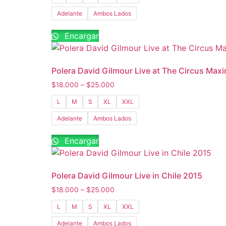
Adelante
Ambos Lados
Encargar
Polera David Gilmour Live at The Circus Maxi
$
18.000
–
$
25.000
L
M
S
XL
XXL
Adelante
Ambos Lados
Encargar
Polera David Gilmour Live in Chile 2015
$
18.000
–
$
25.000
L
M
S
XL
XXL
Adelante
Ambos Lados