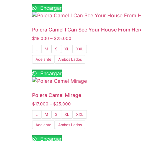
Encargar
Polera Camel I Can See Your House From Her
$
18.000
–
$
25.000
L
M
S
XL
XXL
Adelante
Ambos Lados
Encargar
Polera Camel Mirage
$
17.000
–
$
25.000
L
M
S
XL
XXL
Adelante
Ambos Lados
Encargar