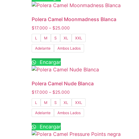
Polera Camel Moonmadness Blanca
$
17.000
–
$
25.000
L
M
S
XL
XXL
Adelante
Ambos Lados
Encargar
Polera Camel Nude Blanca
$
17.000
–
$
25.000
L
M
S
XL
XXL
Adelante
Ambos Lados
Encargar