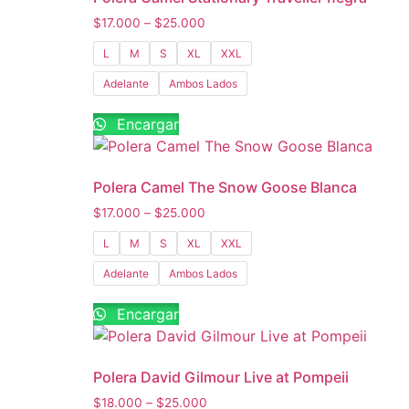
$
17.000
–
$
25.000
L
M
S
XL
XXL
Adelante
Ambos Lados
Encargar
Polera Camel The Snow Goose Blanca
$
17.000
–
$
25.000
L
M
S
XL
XXL
Adelante
Ambos Lados
Encargar
Polera David Gilmour Live at Pompeii
$
18.000
–
$
25.000