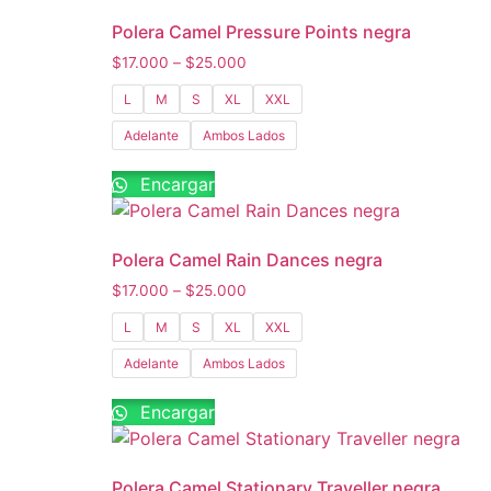
Polera Camel Pressure Points negra
$
17.000
–
$
25.000
L
M
S
XL
XXL
Adelante
Ambos Lados
Encargar
Polera Camel Rain Dances negra
$
17.000
–
$
25.000
L
M
S
XL
XXL
Adelante
Ambos Lados
Encargar
Polera Camel Stationary Traveller negra