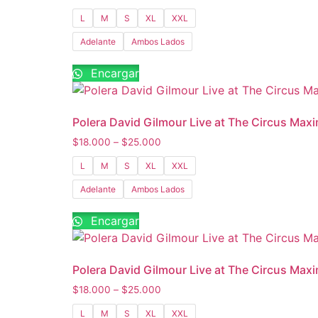
L
M
S
XL
XXL
Adelante
Ambos Lados
Encargar
Polera David Gilmour Live at The Circus Max
$
18.000
–
$
25.000
L
M
S
XL
XXL
Adelante
Ambos Lados
Encargar
Polera David Gilmour Live at The Circus Maxi
$
18.000
–
$
25.000
L
M
S
XL
XXL