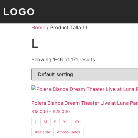
LOGO
Home
/ Product Talla / L
L
Showing 1–16 of 171 results
Polera Blanca Dream Theater Live at Luna Pa
$
18.000
–
$
25.000
L
M
S
XL
XXL
Adelante
Ambos Lados