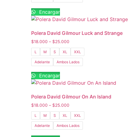
Encargar
Polera David Gilmour Luck and Strange
$
18.000
–
$
25.000
L
M
S
XL
XXL
Adelante
Ambos Lados
Encargar
Polera David Gilmour On An Island
$
18.000
–
$
25.000
L
M
S
XL
XXL
Adelante
Ambos Lados