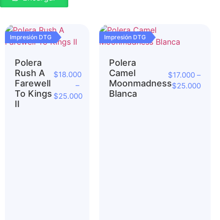
Impresión DTG
Impresión DTG
Polera
Polera
Rush A
Camel
$
18.000
$
17.000
–
Farewell
Moonmadness
–
$
25.000
To Kings
Blanca
$
25.000
II