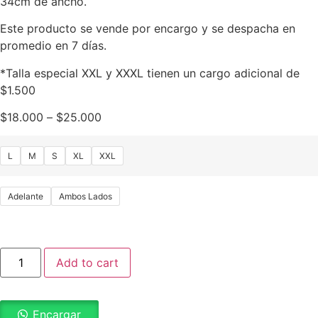
34cm de ancho.
Este producto se vende por encargo y se despacha en
promedio en 7 días.
*Talla especial XXL y XXXL tienen un cargo adicional de
$1.500
$
18.000
–
$
25.000
L
M
S
XL
XXL
Adelante
Ambos Lados
Add to cart
Encargar