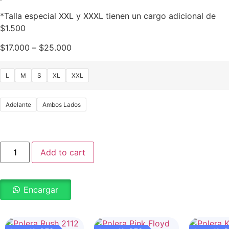
*Talla especial XXL y XXXL tienen un cargo adicional de
$1.500
$
17.000
–
$
25.000
L
M
S
XL
XXL
Adelante
Ambos Lados
Add to cart
Encargar