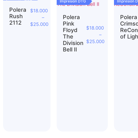
Impresión DTG
Impresión DTG
Impresión 
Polera
$
18.000
Rush
Polera
Polera
–
2112
Pink
Crims
$
25.000
$
18.000
Floyd
ReCon
–
The
of Ligh
$
25.000
Division
Bell II