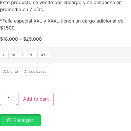
Este producto se vende por encargo y se despacha en
promedio en 7 días.
*Talla especial XXL y XXXL tienen un cargo adicional de
$1.500
$
18.000
–
$
25.000
L
M
S
XL
XXL
Adelante
Ambos Lados
Add to cart
Encargar