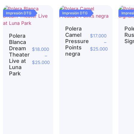
Impresión DTG
Impresión DTG
Impres
Polera
Pol
Camel
Ru
Polera
$
17.000
Pressure
Sig
Blanca
–
Points
Dream
$
25.000
$
18.000
negra
Theater
–
Live at
$
25.000
Luna
Park