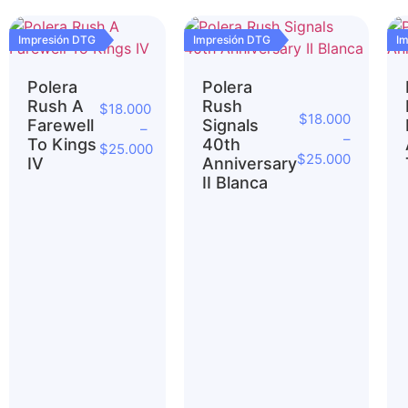
Impresión DTG
Impresión DTG
I
Polera
Polera
Rush A
Rush
$
18.000
$
18.000
Farewell
Signals
–
–
To Kings
40th
$
25.000
$
25.000
IV
Anniversary
II Blanca