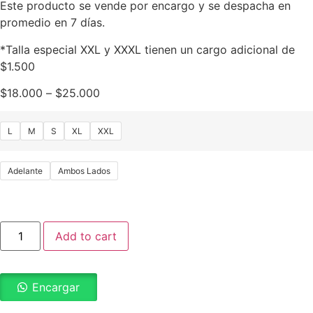
Este producto se vende por encargo y se despacha en
promedio en 7 días.
*Talla especial XXL y XXXL tienen un cargo adicional de
$1.500
$
18.000
–
$
25.000
L
M
S
XL
XXL
Adelante
Ambos Lados
Add to cart
Encargar