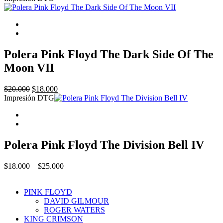
$18.000
through
$25.000
Polera Pink Floyd The Dark Side Of The
Moon VII
Original
Current
$
20.000
$
18.000
price
price
Impresión DTG
was:
is:
$20.000.
$18.000.
Polera Pink Floyd The Division Bell IV
Price
$
18.000
–
$
25.000
range:
$18.000
PINK FLOYD
through
DAVID GILMOUR
$25.000
ROGER WATERS
KING CRIMSON