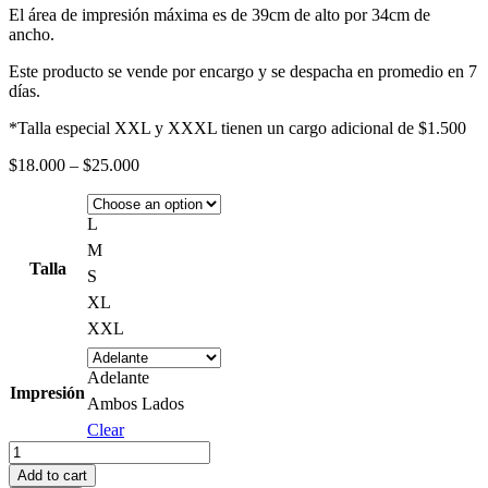
El área de impresión máxima es de 39cm de alto por 34cm de
ancho.
Este producto se vende por encargo y se despacha en promedio en 7
días.
*Talla especial XXL y XXXL tienen un cargo adicional de $1.500
Price
$
18.000
–
$
25.000
range:
$18.000
through
L
$25.000
M
Talla
S
XL
XXL
Adelante
Impresión
Ambos Lados
Clear
Polera
Nick
Add to cart