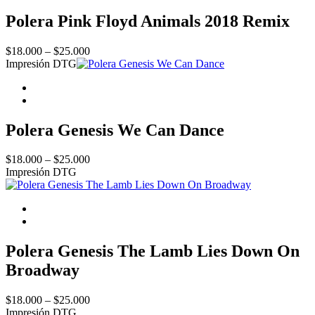
Polera Pink Floyd Animals 2018 Remix
Price
$
18.000
–
$
25.000
range:
Impresión DTG
$18.000
through
$25.000
Polera Genesis We Can Dance
Price
$
18.000
–
$
25.000
range:
Impresión DTG
$18.000
through
$25.000
Polera Genesis The Lamb Lies Down On
Broadway
Price
$
18.000
–
$
25.000
range:
Impresión DTG