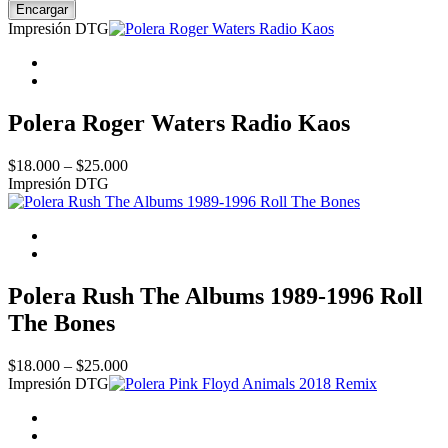
Mason
Encargar
´s
Impresión DTG
Saucerful
Of
Secrets
I
quantity
Polera Roger Waters Radio Kaos
Price
$
18.000
–
$
25.000
range:
Impresión DTG
$18.000
through
$25.000
Polera Rush The Albums 1989-1996 Roll
The Bones
Price
$
18.000
–
$
25.000
range:
Impresión DTG
$18.000
through
$25.000