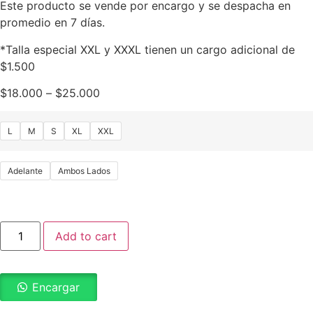
Este producto se vende por encargo y se despacha en
promedio en 7 días.
*Talla especial XXL y XXXL tienen un cargo adicional de
$1.500
$
18.000
–
$
25.000
L
M
S
XL
XXL
Adelante
Ambos Lados
Add to cart
Encargar