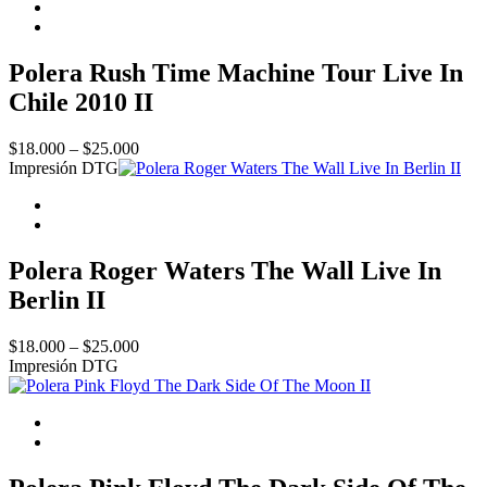
Polera Rush Time Machine Tour Live In
Chile 2010 II
Price
$
18.000
–
$
25.000
range:
Impresión DTG
$18.000
through
$25.000
Polera Roger Waters The Wall Live In
Berlin II
Price
$
18.000
–
$
25.000
range:
Impresión DTG
$18.000
through
$25.000