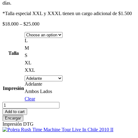
días.
*Talla especial XXL y XXXL tienen un cargo adicional de $1.500
Price
$
18.000
–
$
25.000
range:
$18.000
through
L
$25.000
M
Talla
S
XL
XXL
Adelante
Impresión
Ambos Lados
Clear
Polera
Yes
Add to cart
Yesshows
Encargar
Blanca
Impresión DTG
quantity