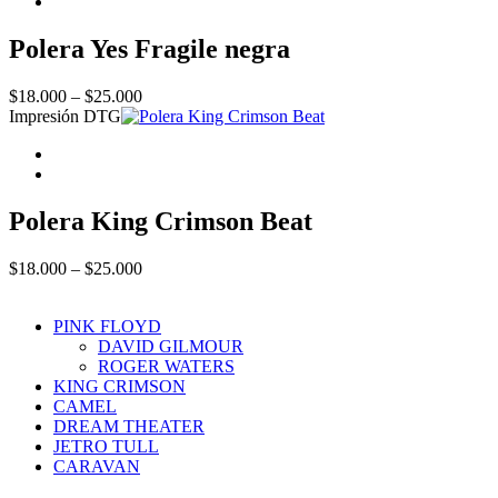
$25.000
Polera Yes Fragile negra
Price
$
18.000
–
$
25.000
range:
Impresión DTG
$18.000
through
$25.000
Polera King Crimson Beat
Price
$
18.000
–
$
25.000
range:
$18.000
PINK FLOYD
through
DAVID GILMOUR
$25.000
ROGER WATERS
KING CRIMSON
CAMEL
DREAM THEATER
JETRO TULL
CARAVAN