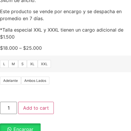
34cm de ancho.
Este producto se vende por encargo y se despacha en
promedio en 7 días.
*Talla especial XXL y XXXL tienen un cargo adicional de
$1.500
$
18.000
–
$
25.000
L
M
S
XL
XXL
Adelante
Ambos Lados
Add to cart
Encargar