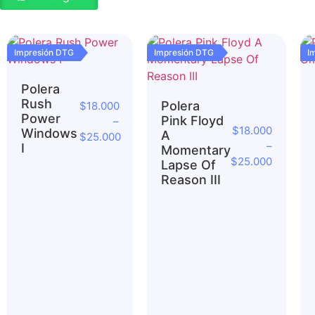
Impresión DTG
Impresión DTG
I
Polera
Rush
Polera
$
18.000
Power
Pink Floyd
–
$
18.000
Windows
A
$
25.000
–
I
Momentary
$
25.000
Lapse Of
Reason III