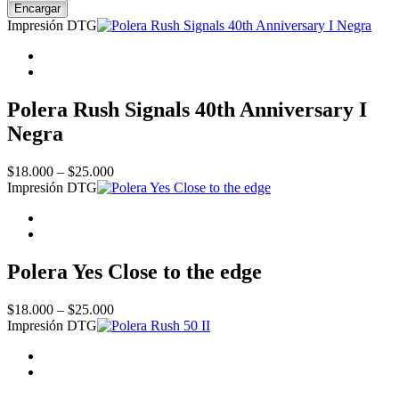
Floyd
Encargar
At
Impresión DTG
Pompeii
MCMLXXII
2
quantity
Polera Rush Signals 40th Anniversary I
Negra
Price
$
18.000
–
$
25.000
range:
Impresión DTG
$18.000
through
$25.000
Polera Yes Close to the edge
Price
$
18.000
–
$
25.000
range:
Impresión DTG
$18.000
through
$25.000