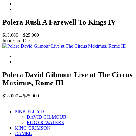
through
$25.000
Polera Rush A Farewell To Kings IV
Price
$
18.000
–
$
25.000
range:
Impresión DTG
$18.000
through
$25.000
Polera David Gilmour Live at The Circus
Maximus, Rome III
Price
$
18.000
–
$
25.000
range:
$18.000
PINK FLOYD
through
DAVID GILMOUR
$25.000
ROGER WATERS
KING CRIMSON
CAMEL