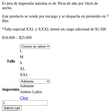
El área de impresión máxima es de 39cm de alto por 34cm de
ancho.
Este producto se vende por encargo y se despacha en promedio en 7
días.
*Talla especial XXL y XXXL tienen un cargo adicional de $1.500
Price
$
18.000
–
$
25.000
range:
$18.000
through
L
$25.000
M
Talla
S
XL
XXL
Adelante
Impresión
Ambos Lados
Clear
Polera
Pink
Add to cart