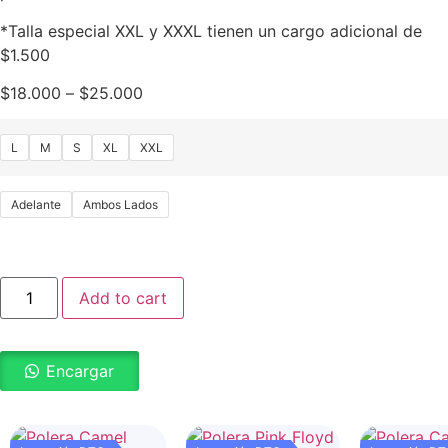
*Talla especial XXL y XXXL tienen un cargo adicional de
$1.500
$
18.000
–
$
25.000
L
M
S
XL
XXL
Adelante
Ambos Lados
Add to cart
Encargar