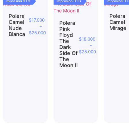
Impresión DTG
Impresión DTG
Impresión D
Polera
Polera
$
17.000
Camel
Camel
Polera
–
Nude
Mirage
Pink
$
25.000
Blanca
Floyd
$
18.000
The
–
Dark
$
25.000
Side Of
The
Moon II