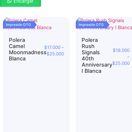
Encargar
Impresión DTG
Impresión DTG
Polera
Polera
Camel
Rush
$
17.000
–
$
18.000
Moonmadness
Signals
$
25.000
–
Blanca
40th
$
25.000
Anniversary
I Blanca