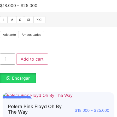
$
18.000
–
$
25.000
L
M
S
XL
XXL
Adelante
Ambos Lados
Add to cart
Encargar
Impresión DTG
Polera Pink Floyd Oh By
$
18.000
–
$
25.000
The Way