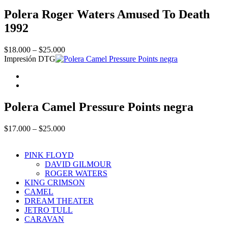
Polera Roger Waters Amused To Death
1992
Price
$
18.000
–
$
25.000
range:
Impresión DTG
$18.000
through
$25.000
Polera Camel Pressure Points negra
Price
$
17.000
–
$
25.000
range:
$17.000
PINK FLOYD
through
DAVID GILMOUR
$25.000
ROGER WATERS
KING CRIMSON
CAMEL
DREAM THEATER
JETRO TULL
CARAVAN