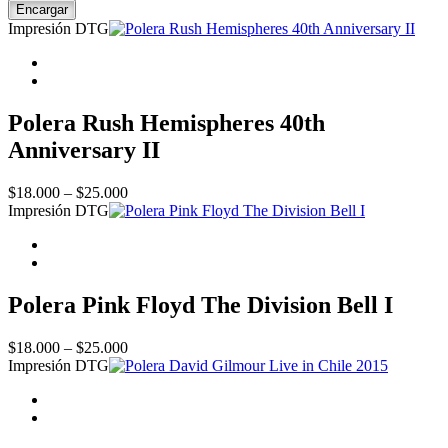
Permanent
Encargar
Waves
Impresión DTG
40th
Anniversary
quantity
Polera Rush Hemispheres 40th
Anniversary II
Price
$
18.000
–
$
25.000
range:
Impresión DTG
$18.000
through
$25.000
Polera Pink Floyd The Division Bell I
Price
$
18.000
–
$
25.000
range:
Impresión DTG
$18.000
through
$25.000