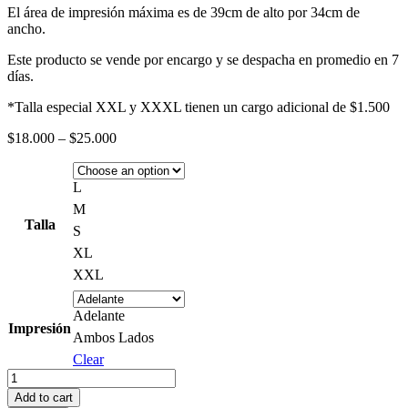
El área de impresión máxima es de 39cm de alto por 34cm de
ancho.
Este producto se vende por encargo y se despacha en promedio en 7
días.
*Talla especial XXL y XXXL tienen un cargo adicional de $1.500
Price
$
18.000
–
$
25.000
range:
$18.000
through
L
$25.000
M
Talla
S
XL
XXL
Adelante
Impresión
Ambos Lados
Clear
Polera
Rush
Add to cart