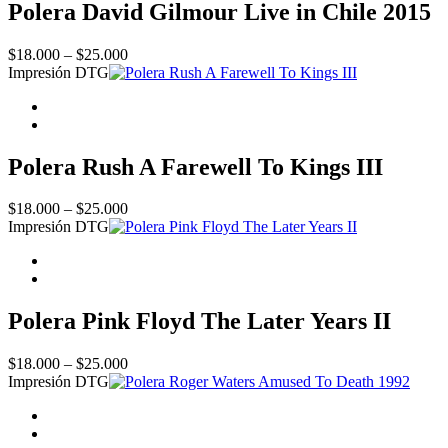
Polera David Gilmour Live in Chile 2015
Price
$
18.000
–
$
25.000
range:
Impresión DTG
$18.000
through
$25.000
Polera Rush A Farewell To Kings III
Price
$
18.000
–
$
25.000
range:
Impresión DTG
$18.000
through
$25.000
Polera Pink Floyd The Later Years II
Price
$
18.000
–
$
25.000
range:
Impresión DTG
$18.000
through
$25.000