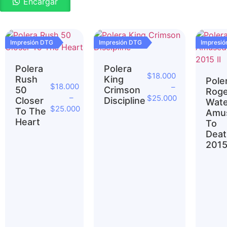
Encargar
Impresión DTG
Impresión DTG
Impresi
Polera
Polera
$
18.000
Rush
King
Pole
$
18.000
–
50
Crimson
Roge
–
$
25.000
Closer
Discipline
Wate
$
25.000
To The
Amu
Heart
To
Deat
2015 