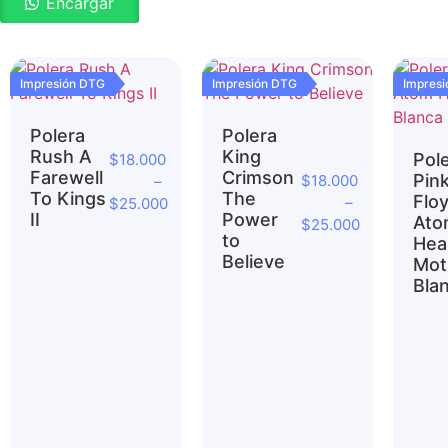
Encargar
Impresión DTG
Impresión DTG
Impres
Polera
Polera
Rush A
King
Pol
$
18.000
Farewell
Crimson
Pin
$
18.000
–
To Kings
The
Flo
–
$
25.000
II
Power
Ato
$
25.000
to
Hea
Believe
Mot
Bla