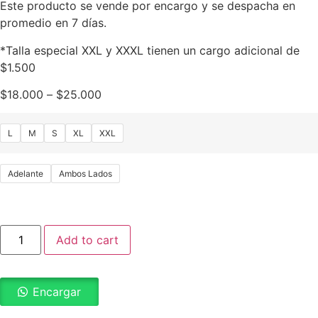
Este producto se vende por encargo y se despacha en
promedio en 7 días.
*Talla especial XXL y XXXL tienen un cargo adicional de
$1.500
$
18.000
–
$
25.000
L
M
S
XL
XXL
Adelante
Ambos Lados
Add to cart
Encargar