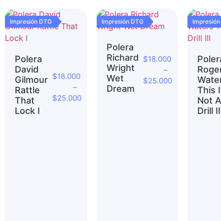
Impresión DTG
Impresión DTG
Impresió
Polera
Richard
Polera
Poler
$
18.000
Wright
David
Roge
–
$
18.000
Wet
Gilmour
Wate
$
25.000
–
Dream
Rattle
This 
$
25.000
That
Not 
Lock I
Drill II