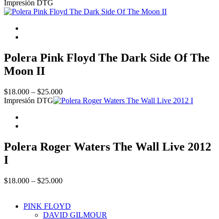
range:
Impresión DTG
$18.000
through
$25.000
Polera Pink Floyd The Dark Side Of The
Moon II
Price
$
18.000
–
$
25.000
range:
Impresión DTG
$18.000
through
$25.000
Polera Roger Waters The Wall Live 2012
I
Price
$
18.000
–
$
25.000
range:
$18.000
PINK FLOYD
through
DAVID GILMOUR
$25.000