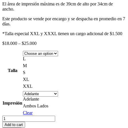
El área de impresión máxima es de 39cm de alto por 34cm de
ancho.
Este producto se vende por encargo y se despacha en promedio en 7
días.
*Talla especial XXL y XXXL tienen un cargo adicional de $1.500
Price
$
18.000
–
$
25.000
range:
$18.000
through
L
$25.000
M
Talla
S
XL
XXL
Adelante
Impresión
Ambos Lados
Clear
Polera
Roger
Add to cart