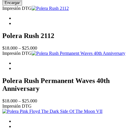
Waters
Encargar
This
Impresión DTG
Is
Not
A
Drill
II
Polera Rush 2112
quantity
Price
$
18.000
–
$
25.000
range:
Impresión DTG
$18.000
through
$25.000
Polera Rush Permanent Waves 40th
Anniversary
Price
$
18.000
–
$
25.000
range:
Impresión DTG
$18.000
through
$25.000