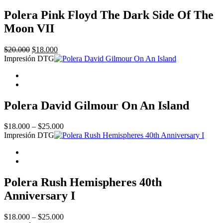
Polera Pink Floyd The Dark Side Of The
Moon VII
Original
Current
$
20.000
$
18.000
price
price
Impresión DTG
was:
is:
$20.000.
$18.000.
Polera David Gilmour On An Island
Price
$
18.000
–
$
25.000
range:
Impresión DTG
$18.000
through
$25.000
Polera Rush Hemispheres 40th
Anniversary I
Price
$
18.000
–
$
25.000