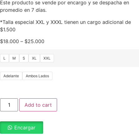
Este producto se vende por encargo y se despacha en
promedio en 7 días.
*Talla especial XXL y XXXL tienen un cargo adicional de
$1.500
$
18.000
–
$
25.000
L
M
S
XL
XXL
Adelante
Ambos Lados
Add to cart
Encargar