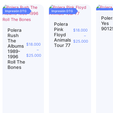
Impresión DTG
Impresión DTG
Impresió
Poler
Yes
Polera
9012
Pink
Polera
$
18.000
Floyd
Rush
–
Animals
The
$
25.000
$
18.000
Tour 77
Albums
–
1989-
$
25.000
1996
Roll The
Bones