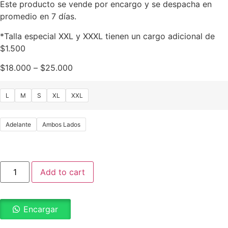
Este producto se vende por encargo y se despacha en
promedio en 7 días.
*Talla especial XXL y XXXL tienen un cargo adicional de
$1.500
$
18.000
–
$
25.000
L
M
S
XL
XXL
Adelante
Ambos Lados
Add to cart
Encargar