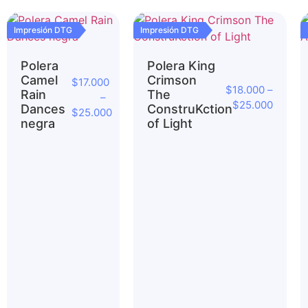
Impresión DTG
Impresión DTG
Polera
Polera King
Camel
Crimson
$
17.000
$
18.000
–
Rain
The
–
$
25.000
Dances
ConstruKction
$
25.000
negra
of Light