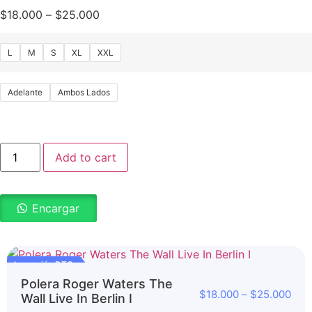
$
18.000
–
$
25.000
L
M
S
XL
XXL
Adelante
Ambos Lados
Add to cart
Encargar
Impresión DTG
Polera Roger Waters The
$
18.000
–
$
25.000
Wall Live In Berlin I