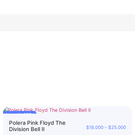
Impresión DTG
Polera Pink Floyd The
$
18.000
–
$
25.000
Division Bell II