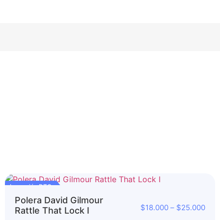
Impresión DTG
Polera David Gilmour
$
18.000
–
$
25.000
Rattle That Lock I