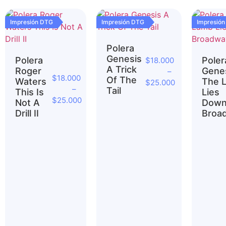
Impresión DTG
Impresión DTG
Impresió
Polera
Genesis
Polera
Poler
$
18.000
A Trick
Roger
Gene
–
$
18.000
Of The
Waters
The 
$
25.000
–
Tail
This Is
Lies
$
25.000
Not A
Down
Drill II
Broa