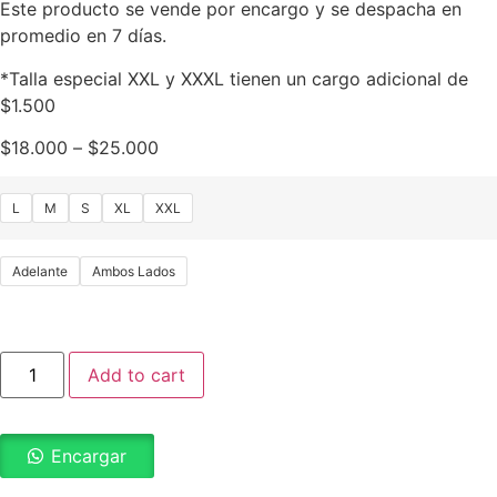
Este producto se vende por encargo y se despacha en
promedio en 7 días.
*Talla especial XXL y XXXL tienen un cargo adicional de
$1.500
$
18.000
–
$
25.000
L
M
S
XL
XXL
Adelante
Ambos Lados
Add to cart
Encargar