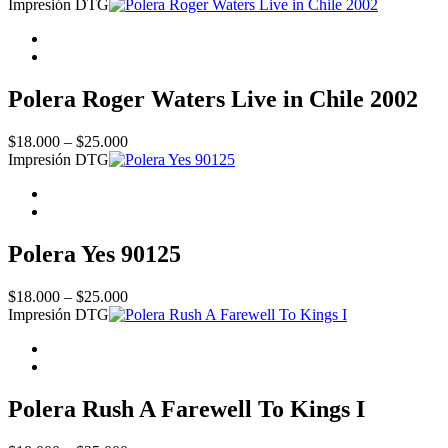
Impresión DTG
Dark
Side
Of
The
Moon
Polera Roger Waters Live in Chile 2002
VII
quantity
Price
$
18.000
–
$
25.000
range:
Impresión DTG
$18.000
through
$25.000
Polera Yes 90125
Price
$
18.000
–
$
25.000
range:
Impresión DTG
$18.000
through
$25.000
Polera Rush A Farewell To Kings I