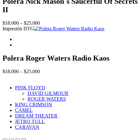
Polera Nick Mason´s Saucerful Of Secrets
II
Price
$
18.000
–
$
25.000
range:
Impresión DTG
$18.000
through
$25.000
Polera Roger Waters Radio Kaos
Price
$
18.000
–
$
25.000
range:
$18.000
PINK FLOYD
through
DAVID GILMOUR
$25.000
ROGER WATERS
KING CRIMSON
CAMEL
DREAM THEATER
JETRO TULL
CARAVAN