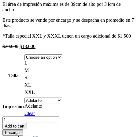
El área de impresión máxima es de 39cm de alto por 34cm de
ancho.
Este producto se vende por encargo y se despacha en promedio en 7
días.
*Talla especial XXL y XXXL tienen un cargo adicional de $1.500
Original
Current
$
20.000
$
18.000
price
price
was:
is:
$20.000.
$18.000.
L
M
Talla
S
XL
XXL
Adelante
Impresión
Clear
Polera
Pink
Add to cart
Floyd
Encargar
The