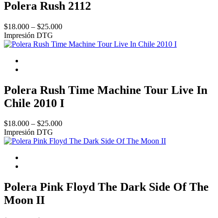
Polera Rush 2112
Price
$
18.000
–
$
25.000
range:
Impresión DTG
$18.000
through
$25.000
Polera Rush Time Machine Tour Live In
Chile 2010 I
Price
$
18.000
–
$
25.000
range:
Impresión DTG
$18.000
through
$25.000
Polera Pink Floyd The Dark Side Of The
Moon II