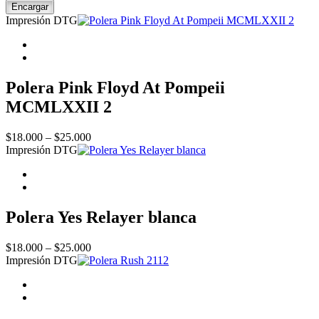
Floyd
Encargar
The
Impresión DTG
Dark
Side
Of
The
Moon
Polera Pink Floyd At Pompeii
III
quantity
MCMLXXII 2
Price
$
18.000
–
$
25.000
range:
Impresión DTG
$18.000
through
$25.000
Polera Yes Relayer blanca
Price
$
18.000
–
$
25.000
range:
Impresión DTG
$18.000
through
$25.000