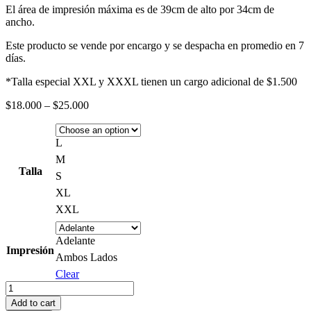
El área de impresión máxima es de 39cm de alto por 34cm de
ancho.
Este producto se vende por encargo y se despacha en promedio en 7
días.
*Talla especial XXL y XXXL tienen un cargo adicional de $1.500
Price
$
18.000
–
$
25.000
range:
$18.000
through
L
$25.000
M
Talla
S
XL
XXL
Adelante
Impresión
Ambos Lados
Clear
Polera
Pink
Add to cart