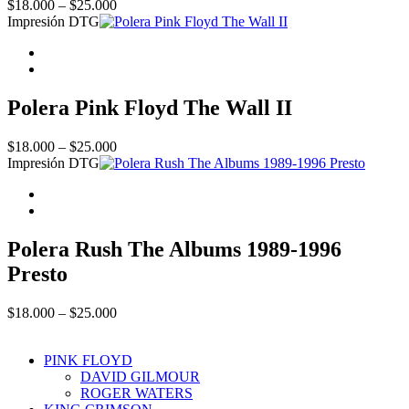
Price
$
18.000
–
$
25.000
range:
Impresión DTG
$18.000
through
$25.000
Polera Pink Floyd The Wall II
Price
$
18.000
–
$
25.000
range:
Impresión DTG
$18.000
through
$25.000
Polera Rush The Albums 1989-1996
Presto
Price
$
18.000
–
$
25.000
range:
$18.000
PINK FLOYD
through
DAVID GILMOUR
$25.000
ROGER WATERS