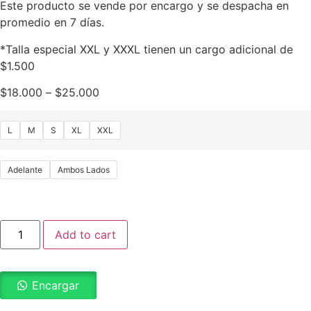
Este producto se vende por encargo y se despacha en
promedio en 7 días.
*Talla especial XXL y XXXL tienen un cargo adicional de
$1.500
$
18.000
–
$
25.000
L
M
S
XL
XXL
Adelante
Ambos Lados
Add to cart
Encargar