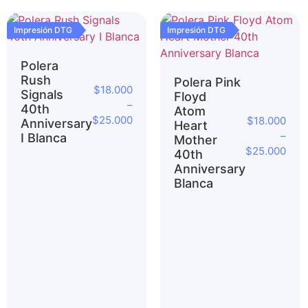
Impresión DTG
Impresión DTG
Polera
Rush
Polera Pink
$
18.000
Signals
Floyd
–
40th
Atom
$
25.000
$
18.000
Anniversary
Heart
–
I Blanca
Mother
$
25.000
40th
Anniversary
Blanca