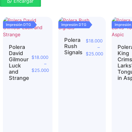
Encargar
Impresión DTG
Impresión DTG
Impresión
Polera
$
18.000
Rush
Polera
Poler
–
Signals
David
King
$
25.000
$
18.000
Gilmour
Crim
–
Luck
Larks
$
25.000
and
Tong
Strange
in As