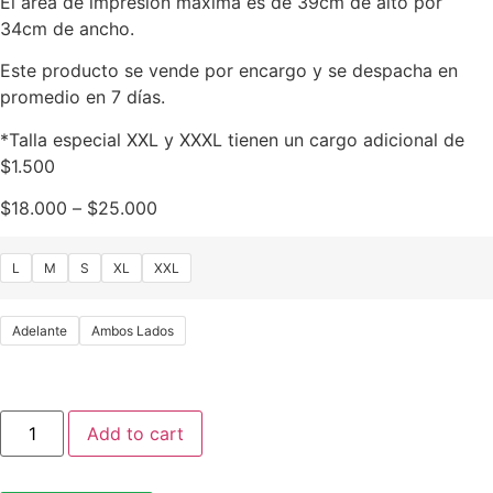
El área de impresión máxima es de 39cm de alto por
34cm de ancho.
Este producto se vende por encargo y se despacha en
promedio en 7 días.
*Talla especial XXL y XXXL tienen un cargo adicional de
$1.500
$
18.000
–
$
25.000
L
M
S
XL
XXL
Adelante
Ambos Lados
Add to cart