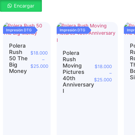
Encargar
Impresión DTG
Impresión DTG
Impr
Polera
P
Rush
R
Polera
$
18.000
50 The
Ro
Rush
–
Big
T
Moving
$
25.000
$
18.000
Money
B
Pictures
–
S
40th
$
25.000
Anniversary
I