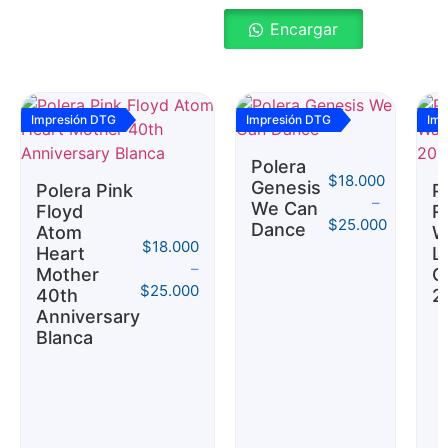
Encargar
Impresión DTG
Impresión DTG
Imp
Polera
$
18.000
Genesis
Polera Pink
P
–
We Can
Floyd
R
$
25.000
Dance
Atom
W
$
18.000
Heart
Li
–
Mother
C
$
25.000
40th
2
Anniversary
Blanca