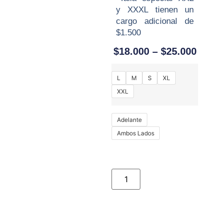
y XXXL tienen un
cargo adicional de
$1.500
$
18.000
–
$
25.000
L
M
S
XL
XXL
Adelante
Ambos Lados
Add To Cart