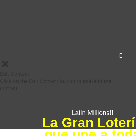
Edit Content
Click on the Edit Content button to edit/add the
content.
Latin Millions!!
La Gran Loter
que une a tod